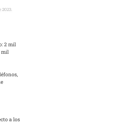
: 2 mil
 mil
léfonos,
ue
cto a los