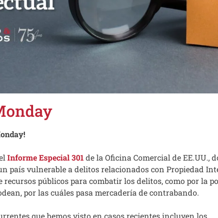
Monday
Monday!
el
Informe Especial 301
de la Oficina Comercial de EE.UU., 
un país vulnerable a delitos relacionados con Propiedad Int
 de recursos públicos para combatir los delitos, como por la 
rodean, por las cuáles pasa mercadería de contrabando.
currentes que hemos visto en casos recientes incluyen los