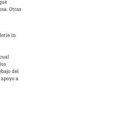
 que
osa. Otras
ería in
 cual
los
ebajo del
 apoyo a