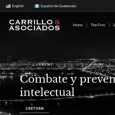
English
Español de Guatemala
Home
The Firm
CURRENT
Combate y prevenc
intelectual
RETURN