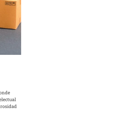
donde
electual
porosidad