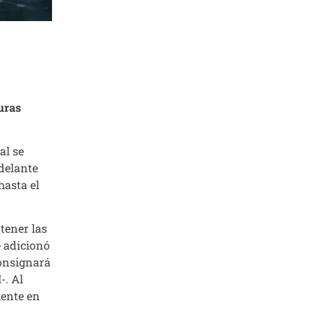
turas
al se
adelante
hasta el
tener las
e adicionó
consignará
-. Al
mente en