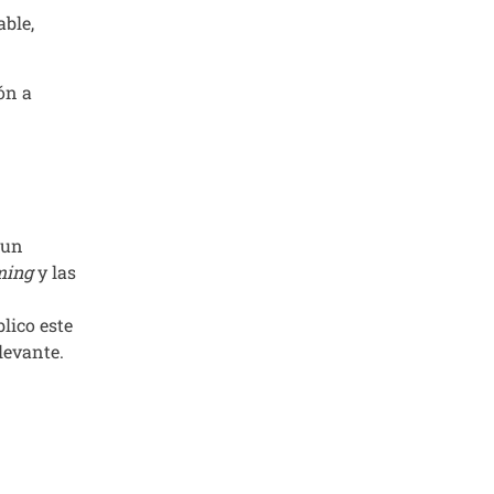
able,
ón a
 un
ming
y las
lico este
levante.