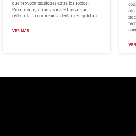
que provoca tensiones entre los socios.
com
Finalmente, y tras varios esfuerzos por
obj
reflotarla, la empresa se declara en quiebra.
nor
tec
ase
VER MÁS
VER