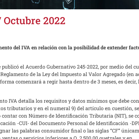
/ Octubre 2022
ento del IVA en relación con la posibilidad de extender fac
e publicó el Acuerdo Gubernativo 245-2022, por medio del cu
el Reglamento de la Ley del Impuesto al Valor Agregado (en 
forma comenzará a regir hasta dentro de 3 meses, es decir, 
nto IVA detalla los requisitos y datos mínimos que debe con
s tributarios y en el numeral 9) del artículo en cuestión, s
o contar con Número de Identificación Tributaria (NIT), se 
icación -CUI- del Documento Personal de Identificación -DPI
ignar las palabras consumidor final o las siglas “CF” única
entas o servicios inferiores a Q. 2,500.00 quetzales y en