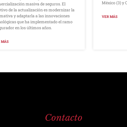
México (3) y 
ercialización masiva de seguros. El
etivo de la actualización es modernizar la
mativa y adaptarla a las innovaciones
VER MÁS
nológicas que ha implementado el ramo
gurador en los últimos años.
 MÁS
Contacto