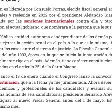
n es liderada por Consuelo Porras, elegida fiscal general e
les y reelegida en 2022 por el presidente Alejandro Gia
ada por las
sanciones internacionales
contra ella y otro
on el actual gobierno, que nombrará a la persona que le sus
o Público, entidad autónoma e independiente de los demás p
 ejercer la acción penal en el país, o lo que es lo mismo, i
r los casos ante el sistema de justicia. La Fiscalía General 
 del año 1993, época en la que se inicia la instauración d
lmente rige en el país. Además, tiene carácter constitucion
das en el artículo 251 de la Carta Magna.
rrancó el 13 de enero cuando el Congreso lanzó la convoca
ostulación
, que a la fecha ya fue juramentada. Ahora deber
cadémicos y profesionales de los candidatos y evaluar sus
na nómina de seis candidatos al presidente Bernardo Arév
signar al nuevo Fiscal General antes del 1 de mayo. Es
 mismo mes.