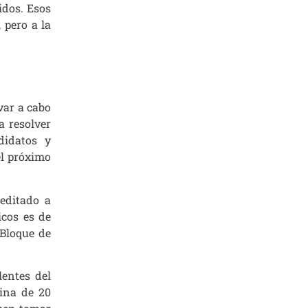
idos. Esos
, pero a la
var a cabo
a resolver
didatos y
el próximo
editado a
icos es de
 Bloque de
lentes del
ina de 20