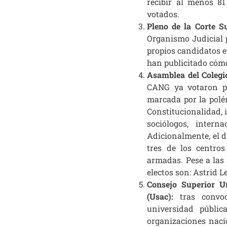
recibir al menos 81
votados.
Pleno de la Corte S
Organismo Judicial p
propios candidatos e
han publicitado cómo 
Asamblea del
Coleg
CANG ya votaron pa
marcada por la polém
Constitucionalidad, 
sociólogos, intern
Adicionalmente, el d
tres de los centro
armadas. Pese a las 
electos son: Astrid L
Consejo Superior U
(Usac):
tras convo
universidad públic
organizaciones naci