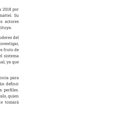
n 2018 por
mattei. Su
s actores
tituya.
oderes del
nvestigar,
es fruto de
el sistema
al, ya que
toria para
án definir
 perfiles.
alo, quien
te tomará