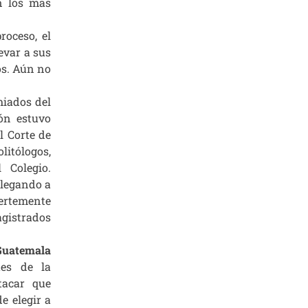
án los más
roceso, el
evar a sus
os. Aún no
miados del
ón estuvo
l Corte de
olitólogos,
 Colegio.
llegando a
ertemente
agistrados
Guatemala
tes de la
tacar que
e elegir a