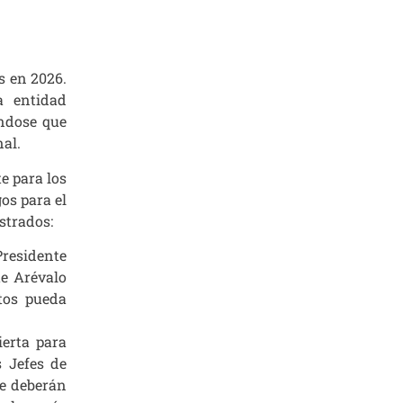
s en 2026.
a entidad
ándose que
nal.
e para los
os para el
strados:
residente
te Arévalo
tos pueda
ierta para
s Jefes de
ue deberán