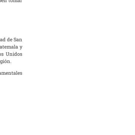
eben tomar
dad de San
uatemala y
dos Unidos
egión.
damentales