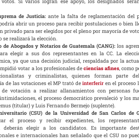
 votos. Si varios logran ese apoyo, los designados ser
uprema de Justicia
:
ante la falta de reglamentación del p
odría abrir un proceso para recibir postulaciones o bien ll
n privado para ser elegidos por el pleno por mayoría de vot
se realizará la elección.
io de Abogados y Notarios de Guatemala (CANG):
los agre
ra elegir a sus dos representantes en la CC. La elecci
ica, ya que una decisión judicial, respaldada por la actua
impidió votar a los profesionales de
ciencias afines
, como p
acionalistas y criminalistas, quienes forman parte del
ía de las votaciones el MP trató de
interferir
en el proceso 
s de votación a realizar allanamientos con personas fu
intimidaciones, el proceso democrático prevaleció y los m
emus (titular) y Luis Fernando Bermejo (suplente).
niversitario (CSU) de la Universidad de San Carlos de 
car el proceso y recibir expedientes, los representan
a deberán elegir a los candidatos. Es importante des
onales e internacionales han señalado que el CSU no pued