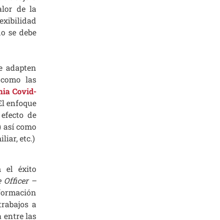
alor de la
exibilidad
do se debe
se adapten
 como las
mia Covid-
El enfoque
 efecto de
.) así como
iar, etc.)
 el éxito
 Officer –
formación
trabajos a
 entre las