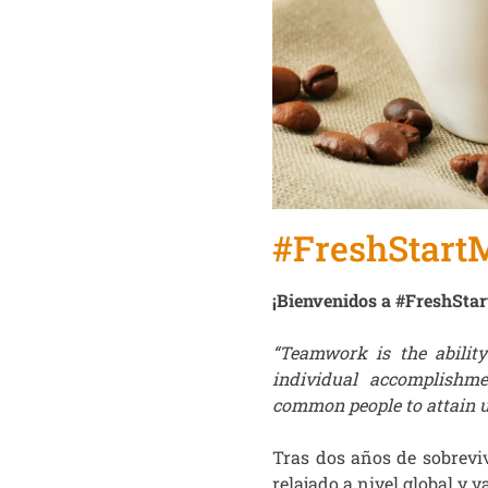
#FreshStart
¡Bienvenidos a #FreshSta
“Teamwork is the abilit
individual accomplishme
common people to attain 
Tras dos años de sobrevi
relajado a nivel global y