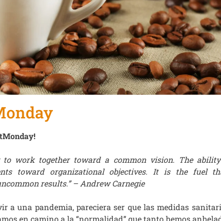
Monday
rtMonday!
y to work together toward a common vision. The ability 
nts toward organizational objectives. It is the fuel th
uncommon results.” – Andrew Carnegie
vir a una pandemia, pareciera ser que las medidas sanitar
 vamos en camino a la “normalidad” que tanto hemos anhela