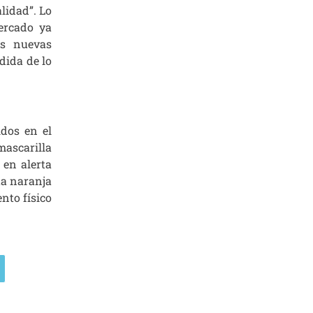
lidad”. Lo
ercado ya
as nuevas
dida de lo
dos en el
mascarilla
 en alerta
ta naranja
ento físico