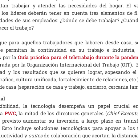
tan trabajar y atender las necesidades del hogar. El v
y los líderes deberán tener en cuenta tres elementos de fl
sidades de sus empleados: ¿Dónde se debe trabajar? ¿Cuán
cer el trabajo?
ue para aquellos trabajadores que laboren desde casa, 
e permitan la continuidad en su trabajo e industria,
s por la
Guía práctica para el teletrabajo durante la pande
orada por la Organización Internacional del Trabajo (OIT). 
dad y los resultados que se quieren lograr, sopesando el
tráfico, cultura unificada, fortalecimiento de relaciones, etc
de casa (separación de casa y trabajo, encierro, cercanía famil
tal
bilidad, la tecnología desempeña un papel crucial en
ta
PWC
, la mitad de los directores generales (
Chief Execute
previsto aumentar su inversión a largo plazo en trans
 Esto incluye soluciones tecnológicas para apoyar a los 
oductividad y
suites
de colaboración que acortan la distancia