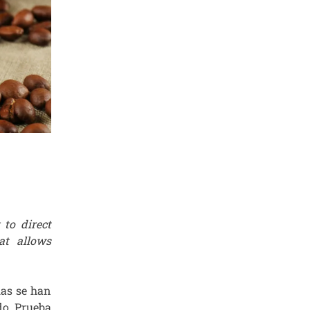
to direct
at allows
ias se han
do. Prueba