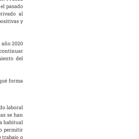
el pasado
rivado al
ositivas y
l año 2020
continuar
iento del
 qué forma
do laboral
sas se han
a habitual
o permitir
 trabajo o