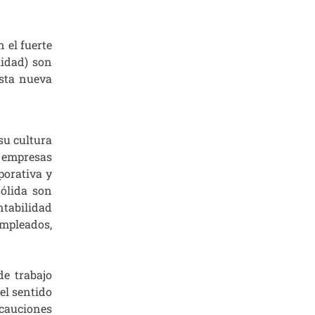
 el fuerte
lidad) son
esta nueva
su cultura
 empresas
porativa y
sólida son
ntabilidad
empleados,
de trabajo
el sentido
ecauciones