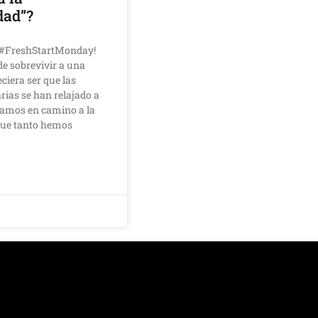
dad”?
a #FreshStartMonday!
de sobrevivir a una
ciera ser que las
rias se han relajado a
 vamos en camino a la
que tanto hemos