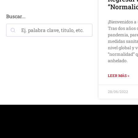
“Normali
Buscar...
¡Bienvenidos 
Tras dos años 
pandemia, pare
medidas sanita
nivel global y
“normalidad” 
anhelado.
LEER MÁS »
28/06/2022