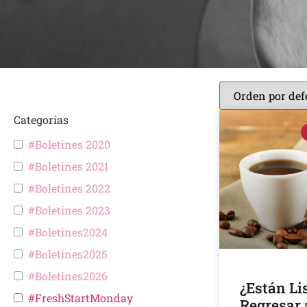
Categorías
#Boletines 2020
#Boletines 2021
#Boletines 2022
#Boletines 2023
#Boletines2024
#Boletines2025
#Boletines2026
¿Están Li
#FreshStartMonday
Regresar 