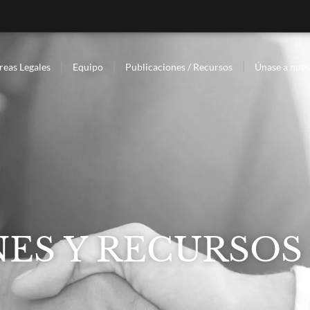
reas Legales
Equipo
Publicaciones / Recursos
Únase a nues
ES Y RECURSOS