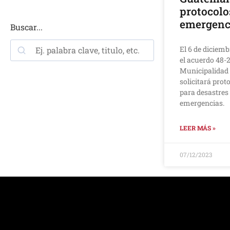
protocolo
emergenc
Buscar...
El 6 de diciemb
el acuerdo 48-2
Municipalidad 
solicitará pro
para desastres
emergencias.
LEER MÁS »
07/12/2023