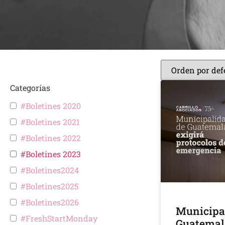
Categorías
#Boletines 2020
#Boletines 2021
#Boletines 2022
#Boletines 2023
#Boletines2024
#Boletines2025
#Boletines2026
Municipa
#FreshStartMonday
Guatemala