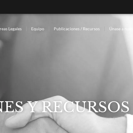
reas Legales
Equipo
Publicaciones / Recursos
Únase a nues
ES Y RECURSOS