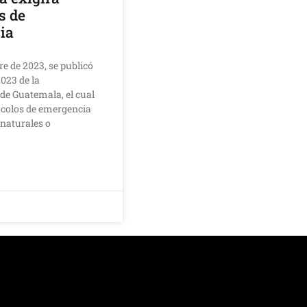
s de
ia
re de 2023, se publicó
023 de la
de Guatemala, el cual
tocolos de emergencia
 naturales o