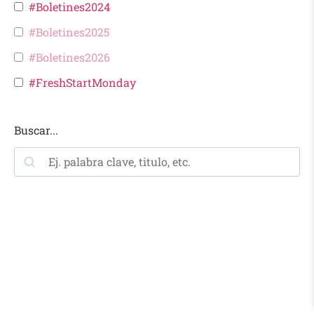
#Boletines2024
#Boletines2025
#Boletines2026
#FreshStartMonday
Buscar...