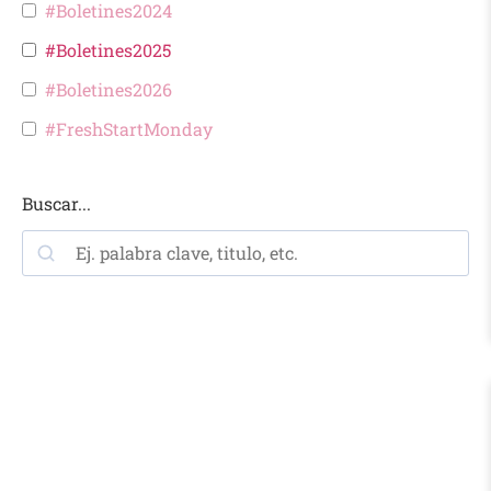
#Boletines2024
#Boletines2025
#Boletines2026
#FreshStartMonday
Buscar...