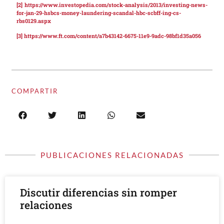
[2]
https://www.investopedia.com/stock-analysis/2013/investing-news-
for-jan-29-hsbcs-money-laundering-scandal-hbc-scbff-ing-cs-
rbs0129.aspx
[3]
https://www.ft.com/content/a7b43142-6675-11e9-9adc-98bf1d35a056
COMPARTIR
PUBLICACIONES RELACIONADAS
Discutir diferencias sin romper
relaciones