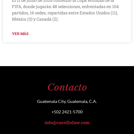
El 11 de junio de 2026 comenzó la Copa Mundial de la
FIFA, donde jugarán 48 selecciones, enfrentadas en 104
partidos, 16 sedes, repartidas entre Estados Unidos (11),
México (3) y Canadá (2).
VER MÁS
Contacto
Guatemala City, Guatemala, C.A.
+502 2421-5700
info@carrillolaw.com