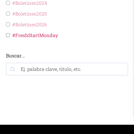
#Boletines2024
#Boletines2025
#Boletines2026
#FreshStartMonday
Buscar...