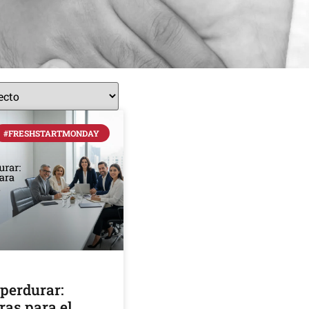
#FRESHSTARTMONDAY
 perdurar:
ras para el