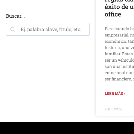
éxito de 
office
Buscar...
Pero cuando h
empresarial, no
económico, ta
historia, una v
familiar. Esta
ser un vehícul
son una institu
emocional dond
ser financiero
LEER MÁS »
23/10/2025