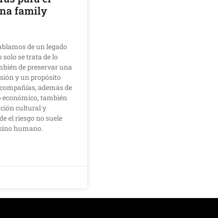
una family
ablamos de un legado
 solo se trata de lo
mbién de preservar una
isión y un propósito
s compañías, además de
o económico, también
ción cultural y
e el riesgo no suele
, sino humano.