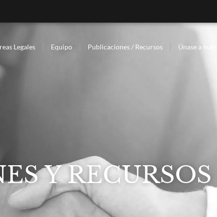
reas Legales
Equipo
Publicaciones / Recursos
Únase a nues
ES Y RECURSOS