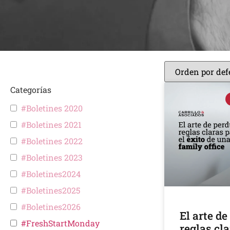
Categorías
#Boletines 2020
#Boletines 2021
#Boletines 2022
#Boletines 2023
#Boletines2024
#Boletines2025
#Boletines2026
El arte de
#FreshStartMonday
reglas cla