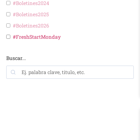
#Boletines2024
#Boletines2025
#Boletines2026
#FreshStartMonday
Buscar...