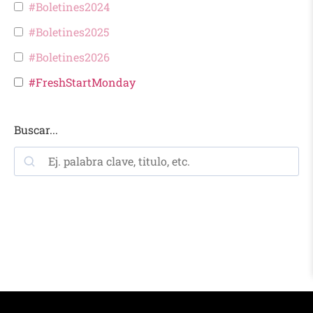
#Boletines2024
#Boletines2025
#Boletines2026
#FreshStartMonday
Buscar...