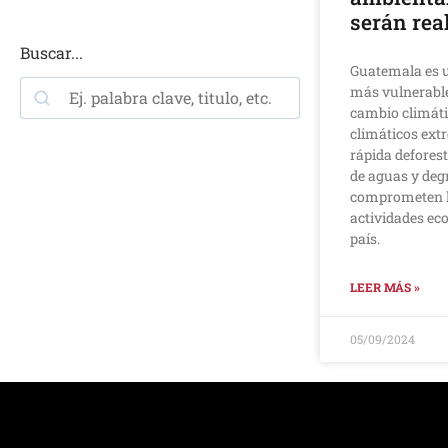
serán rea
Buscar...
Guatemala es u
más vulnerables
cambio climát
climáticos ext
rápida defores
de aguas y deg
comprometen la
actividades ec
país.
LEER MÁS »
05/09/2024