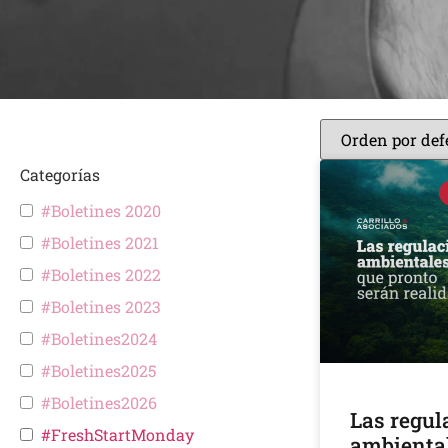
Categorías
#Boletines 2020
#Boletines 2021
#Boletines 2022
#Boletines 2023
#Boletines2024
#Boletines2025
#Boletines2026
Las regul
#FreshStartMonday
ambiental