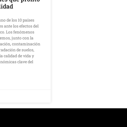
lidad
no de los 10 países
 ante los efectos del
ico. Los fenómenos
remos, junto con la
tación, contaminación
radación de suelos,
 calidad de vida y
onómicas clave del