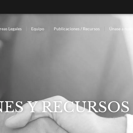
reas Legales
Equipo
Publicaciones / Recursos
Únase a nues
ES Y RECURSOS