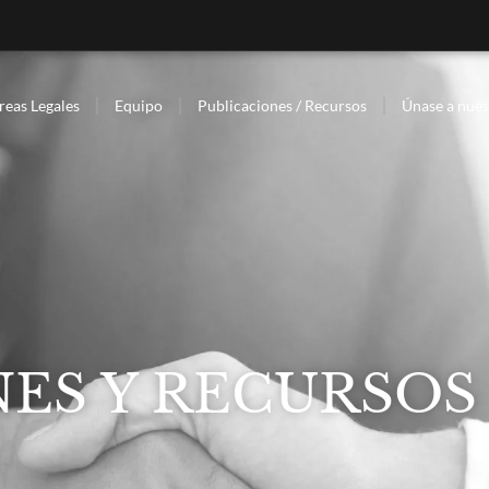
reas Legales
Equipo
Publicaciones / Recursos
Únase a nues
ES Y RECURSOS