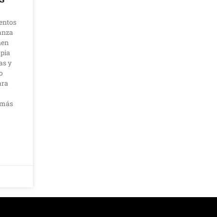
entos
anza
nen
opia
as y
o
ara
a más