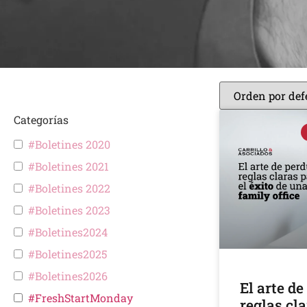
Categorías
#Boletines 2020
#Boletines 2021
#Boletines 2022
#Boletines 2023
#Boletines2024
#Boletines2025
#Boletines2026
El arte de
#FreshStartMonday
reglas cla