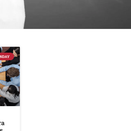
ONDAY
ra
s