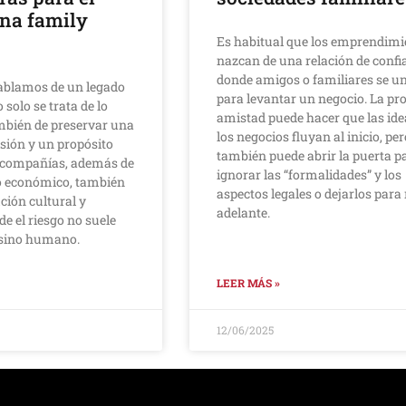
una family
Es habitual que los emprendimi
nazcan de una relación de confi
donde amigos o familiares se u
ablamos de un legado
para levantar un negocio. La pr
 solo se trata de lo
amistad puede hacer que las ide
mbién de preservar una
los negocios fluyan al inicio, per
isión y un propósito
también puede abrir la puerta p
s compañías, además de
ignorar las “formalidades” y los
o económico, también
aspectos legales o dejarlos par
ción cultural y
adelante.
e el riesgo no suele
, sino humano.
LEER MÁS »
12/06/2025