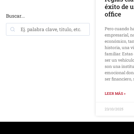
éxito de 
office
Buscar...
Pero cuando h
empresarial, no
económico, ta
historia, una v
familiar. Esta
ser un vehícul
son una institu
emocional dond
ser financiero
LEER MÁS »
23/10/2025