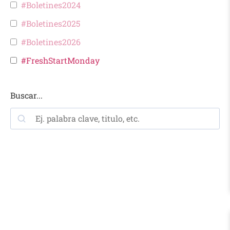
#Boletines2024
#Boletines2025
#Boletines2026
#FreshStartMonday
Buscar...