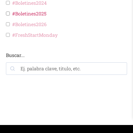
#Boletines2024
#Boletines2025
#Boletines2026
#FreshStartMonday
Buscar...