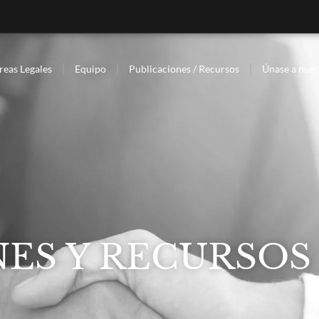
reas Legales
Equipo
Publicaciones / Recursos
Únase a nues
ES Y RECURSOS