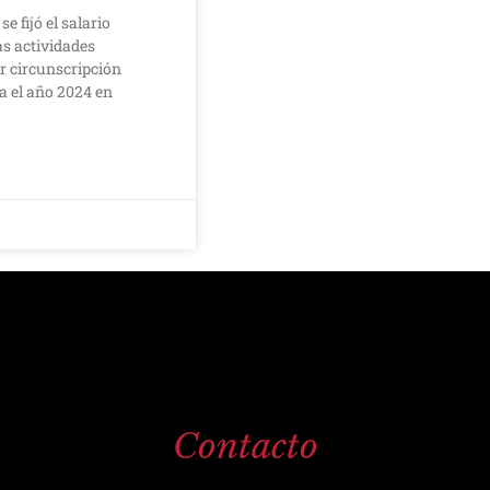
e fijó el salario
s actividades
 circunscripción
 el año 2024 en
Contacto