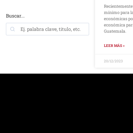
Recientemente s
mínimo para la
Buscar...
económicas por
económica para
Guatemala.
LEER MÁS »
20/12/2023