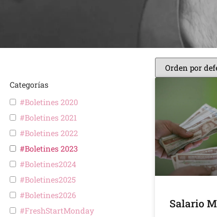
Categorías
#Boletines 2020
#Boletines 2021
#Boletines 2022
#Boletines 2023
#Boletines2024
#Boletines2025
#Boletines2026
Salario 
#FreshStartMonday