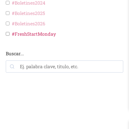
#Boletines2024
#Boletines2025
#Boletines2026
#FreshStartMonday
Buscar...