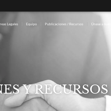
reas Legales
Equipo
Publicaciones / Recursos
Únase a nues
ES Y RECURSOS