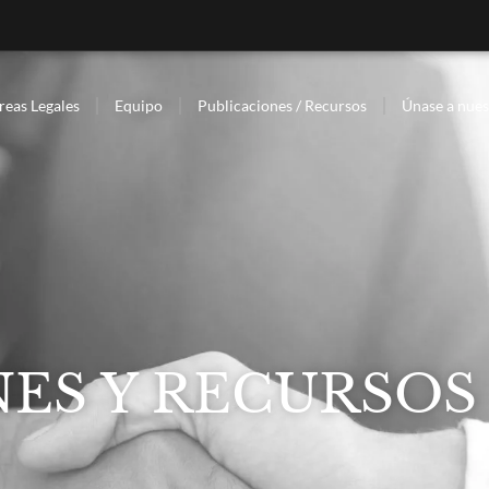
reas Legales
Equipo
Publicaciones / Recursos
Únase a nues
ES Y RECURSOS