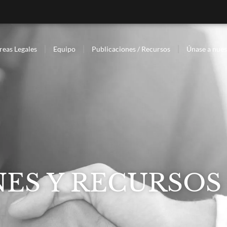
reas Legales
Equipo
Publicaciones / Recursos
Únase a nues
ES Y RECURSOS