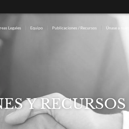
reas Legales
Equipo
Publicaciones / Recursos
Únase a nues
ES Y RECURSOS