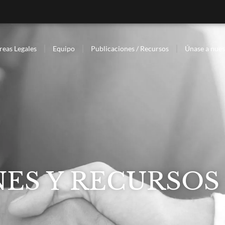
reas Legales
Equipo
Publicaciones / Recursos
Únase a nues
ES Y RECURSOS