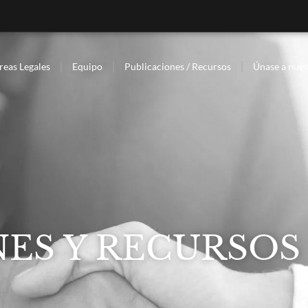
reas Legales
Equipo
Publicaciones / Recursos
Únase a nues
ES Y RECURSOS