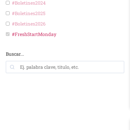
#Boletines2024
#Boletines2025
#Boletines2026
#FreshStartMonday
Buscar...