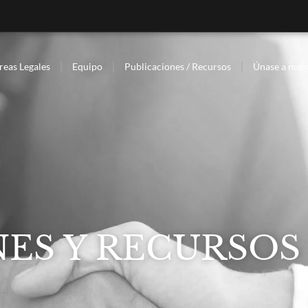
reas Legales
Equipo
Publicaciones / Recursos
Únase a nues
ES Y RECURSOS